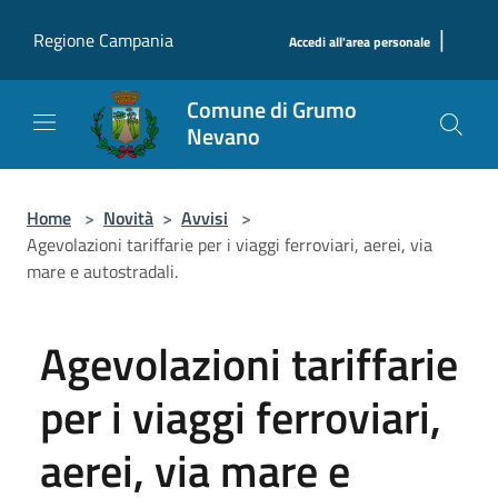
Salta al contenuto principale
|
Regione Campania
Accedi all'area personale
Comune di Grumo
Nevano
Home
>
Novità
>
Avvisi
>
Agevolazioni tariffarie per i viaggi ferroviari, aerei, via
mare e autostradali.
Agevolazioni tariffarie
per i viaggi ferroviari,
aerei, via mare e