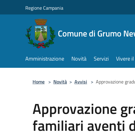
Salta al contenuto principale
Regione Campania
Comune di Grumo Ne
Amministrazione
Novità
Servizi
Vivere 
Home
>
Novità
>
Avvisi
>
Approvazione gradu
Approvazione gr
familiari aventi 