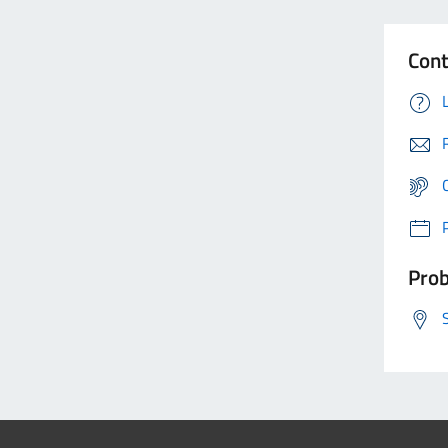
Cont
Prob