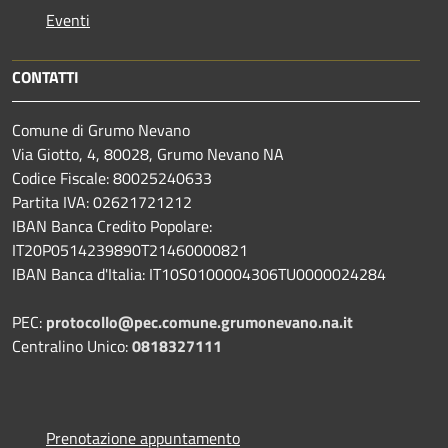
Eventi
CONTATTI
Comune di Grumo Nevano
Via Giotto, 4, 80028, Grumo Nevano NA
Codice Fiscale: 80025240633
Partita IVA: 02621721212
IBAN Banca Credito Popolare:
IT20P0514239890T21460000821
IBAN Banca d'Italia: IT10S0100004306TU0000024284
PEC:
protocollo@pec.comune.grumonevano.na.it
Centralino Unico:
0818327111
Prenotazione appuntamento