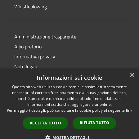
Whistleblowing
Amministrazione trasparente
Albo pretorio
Informativa privacy
Note legali
×
Dichiarazione di accessibilità
Informazioni sui cookie
Questo sito web utilizza cookie tecnici e assimilati strettamente
necessari al corretto funzionamento e alla navigazione del sito,
nonché un cookie tecnico analitico al solo fine di elaborare
informazioni statistiche, aggregate e anonime.
RSS
Copyright © 2026 • Comune di
Per maggiori dettagli, può consultare la cookie policy al seguente
link
Accessibilità
Grumo Nevano • Powered by
Privacy
Municipium
Accesso
•
RIFIUTA TUTTO
ACCETTA TUTTO
Cookie
redazione
Mappa del sito
MOSTRA DETTAGLI